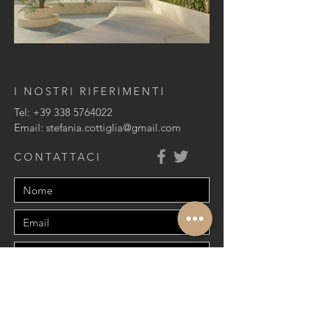
I NOSTRI RIFERIMENTI
Tel:
+39 338 5764022
Email:
stefania.cottiglia@gmail.com
CONTATTACI
Invia