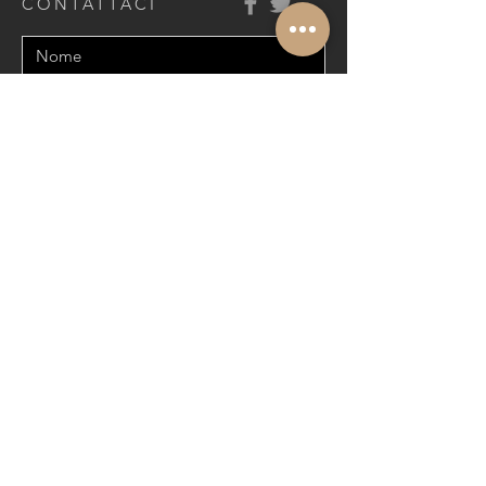
CONTATTACI
Invia
Policy Privacy
&
Policy Cookie
©
2024-2026
Proudly created & secured
by
ITEssential.it