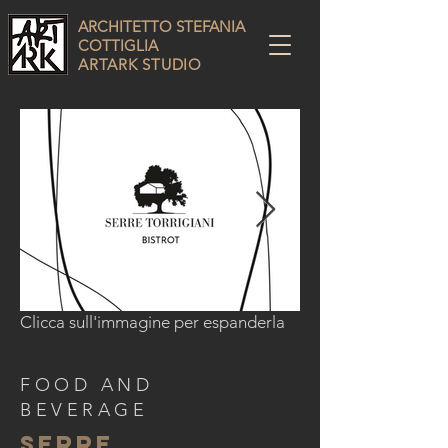
ARCHITETTO STEFANIA
COTTIGLIA
ARTARK STUDIO
Clicca sull'immagine per espanderla
1/19
FOOD AND
BEVERAGE
Serre