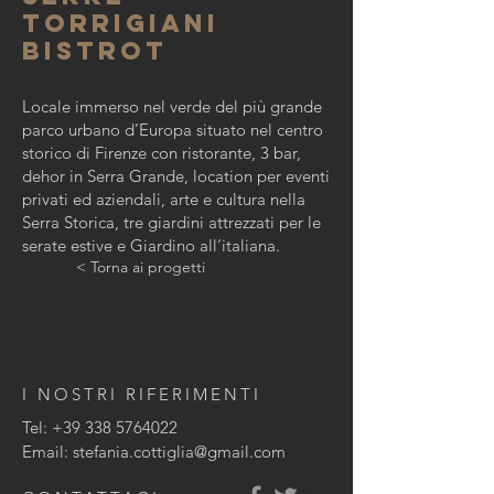
torrigiani
bistrot
Locale immerso nel verde del più grande
parco urbano d’Europa situato nel centro
storico di Firenze con ristorante, 3 bar,
dehor in Serra Grande, location per eventi
privati ed aziendali, arte e cultura nella
Serra Storica, tre giardini attrezzati per le
serate estive e Giardino all’italiana.
< Torna ai progetti
I NOSTRI RIFERIMENTI
Tel:
+39 338 5764022
Email:
stefania.cottiglia@gmail.com